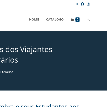
HOME
CATÁLOGO
0
s dos Viajantes
ários
Literários
mbra e seus Estudantes aos