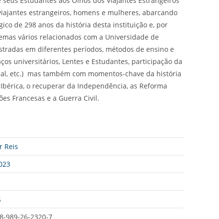
 seus Estudantes aos Olhos dos Viajantes Estrangeiros
e viajantes estrangeiros, homens e mulheres, abarcando
co de 298 anos da história desta instituição e, por
temas vários relacionados com a Universidade de
istradas em diferentes períodos, métodos de ensino e
ços universitários, Lentes e Estudantes, participação da
onal, etc.) mas também com momentos-chave da história
 Ibérica, o recuperar da Independência, as Reforma
es Francesas e a Guerra Civil.
r Reis
023
s
8-989-26-2320-7