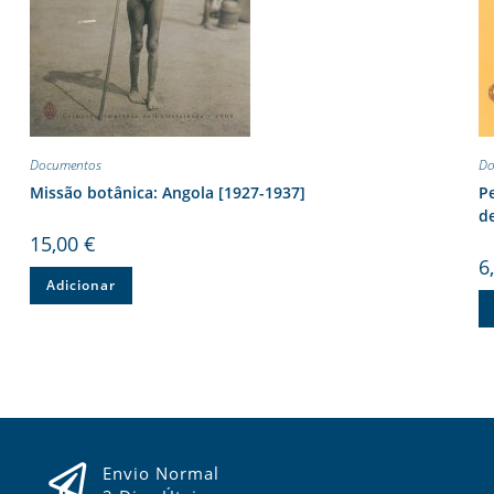
Documentos
Do
Missão botânica: Angola [1927-1937]
P
de
15,00
€
6
Adicionar
Envio Normal