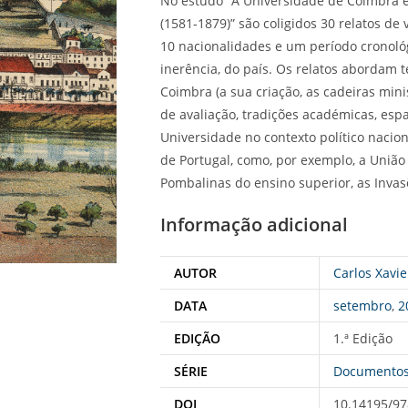
No estudo “A Universidade de Coimbra e
(1581-1879)” são coligidos 30 relatos d
10 nacionalidades e um período cronológi
inerência, do país. Os relatos abordam 
Coimbra (a sua criação, as cadeiras min
de avaliação, tradições académicas, espa
Universidade no contexto político naci
de Portugal, como, por exemplo, a União
Pombalinas do ensino superior, as Invasõ
Informação adicional
AUTOR
Carlos Xavie
DATA
setembro
,
2
EDIÇÃO
1.ª Edição
SÉRIE
Documento
DOI
10.14195/97