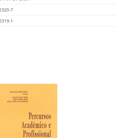
2320-7
2319-1