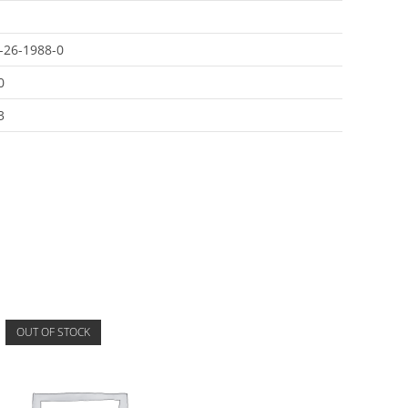
-26-1988-0
0
3
OUT OF STOCK