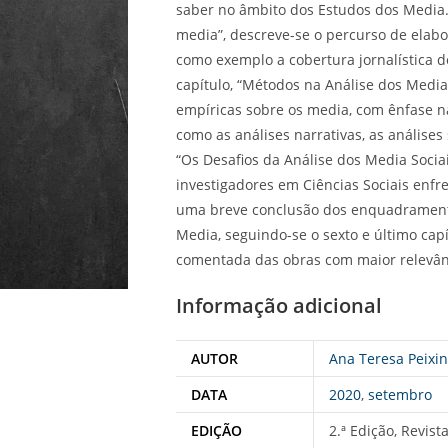
saber no âmbito dos Estudos dos Media
media”, descreve-se o percurso de elab
como exemplo a cobertura jornalística do
capítulo, “Métodos na Análise dos Media
empíricas sobre os media, com ênfase na
como as análises narrativas, as análises
“Os Desafios da Análise dos Media Socia
investigadores em Ciências Sociais enfre
uma breve conclusão dos enquadramento
Media, seguindo-se o sexto e último cap
comentada das obras com maior relevân
Informação adicional
AUTOR
Ana Teresa Peixi
DATA
2020
,
setembro
EDIÇÃO
2.ª Edição, Revis