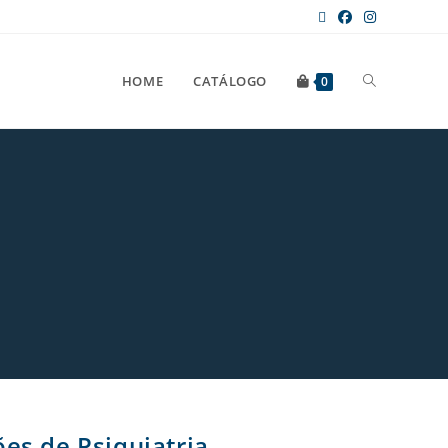
HOME
CATÁLOGO
0
es de Psiquiatria