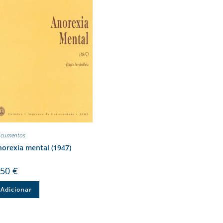
cumentos
orexia mental (1947)
,50
€
Adicionar