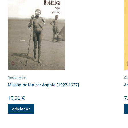
Documentos
Do
Missão botânica: Angola [1927-1937]
An
15,00
€
7
Adicionar