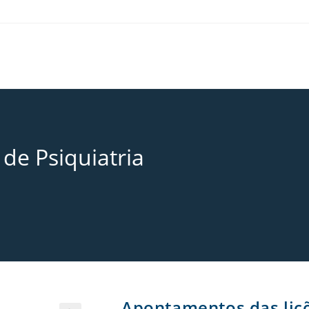
de Psiquiatria
Apontamentos das liçõ