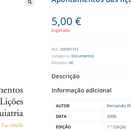
5,00
€
Esgotado
REF:
200001373
Categoria:
Documentos
Etiqueta:
UC
Descrição
Informação adicional
AUTOR
Fernando Il
DATA
2006
EDIÇÃO
1.ª Edição