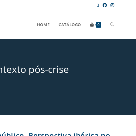
HOME
CATÁLOGO
0
ntexto pós-crise
úblico. Perspectiva ibérica no