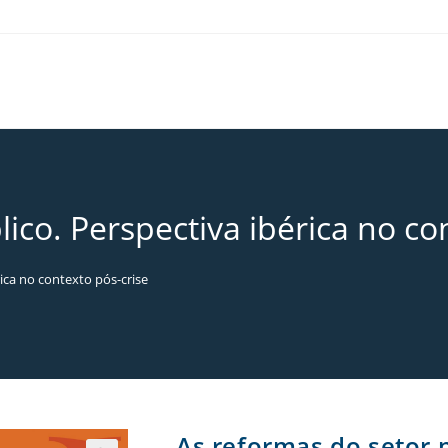
ico. Perspectiva ibérica no co
rica no contexto pós-crise
As reformas do setor p