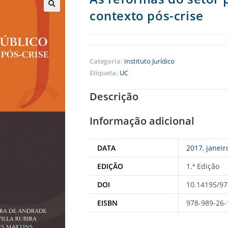
contexto pós-crise
Categoria:
Instituto Jurídico
Etiqueta:
UC
Descrição
Informação adicional
DATA
2017
,
janeir
EDIÇÃO
1.ª Edição
DOI
10.14195/97
EISBN
978-989-26-