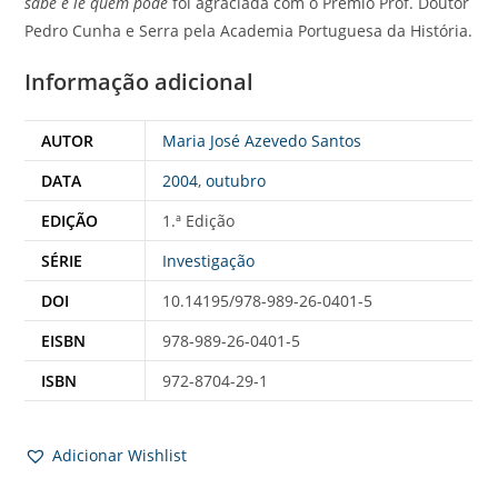
sabe e lê quem pode
foi agraciada com o Prémio Prof. Doutor
Pedro Cunha e Serra pela Academia Portuguesa da História.
Informação adicional
AUTOR
Maria José Azevedo Santos
DATA
2004
,
outubro
EDIÇÃO
1.ª Edição
SÉRIE
Investigação
DOI
10.14195/978-989-26-0401-5
EISBN
978-989-26-0401-5
ISBN
972-8704-29-1
Adicionar Wishlist