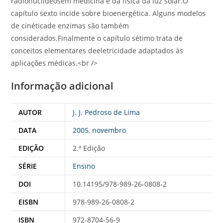
radionuclídeosem medicina e da física da luz solar.O
capítulo sexto incide sobre bioenergética. Alguns modelos
de cinéticade enzimas são também
considerados.Finalmente o capítulo sétimo trata de
conceitos elementares deeletricidade adaptados às
aplicações médicas.<br />
Informação adicional
AUTOR
J. J. Pedroso de Lima
DATA
2005
,
novembro
EDIÇÃO
2.ª Edição
SÉRIE
Ensino
DOI
10.14195/978-989-26-0808-2
EISBN
978-989-26-0808-2
ISBN
972-8704-56-9