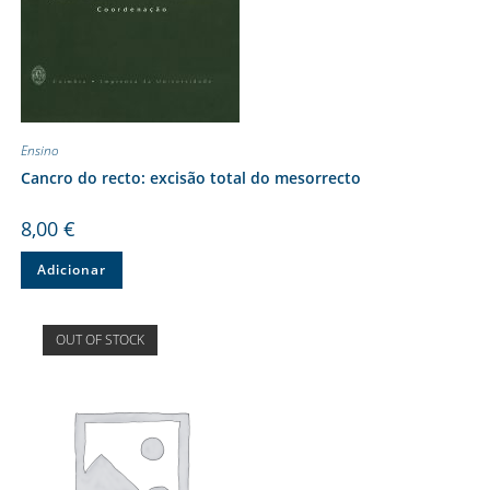
Ensino
Cancro do recto: excisão total do mesorrecto
8,00
€
Adicionar
OUT OF STOCK