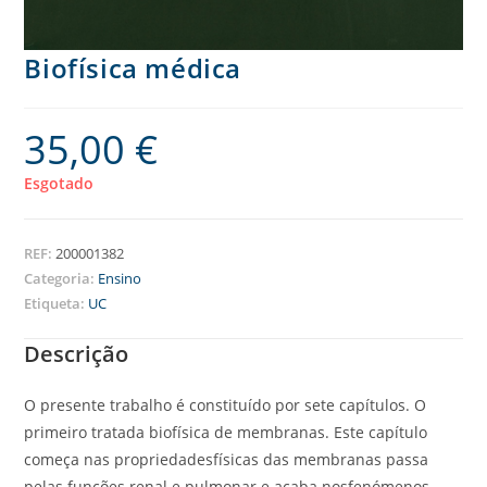
Biofísica médica
35,00
€
Esgotado
REF:
200001382
Categoria:
Ensino
Etiqueta:
UC
Descrição
O presente trabalho é constituído por sete capítulos. O
primeiro tratada biofísica de membranas. Este capítulo
começa nas propriedadesfísicas das membranas passa
pelas funções renal e pulmonar e acaba nosfenómenos