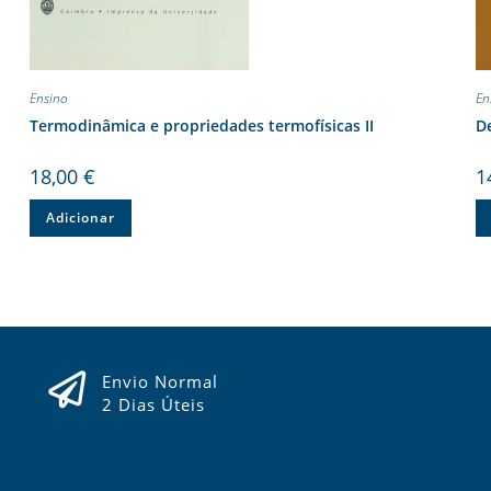
Ensino
En
Termodinâmica e propriedades termofísicas II
De
18,00
€
1
Adicionar
Envio Normal
2 Dias Úteis