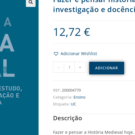
investigação e docênc
12,72
€
Adicionar Wishlist
-
+
ADICIONAR
REF:
200004779
Categoria:
Ensino
Etiqueta:
UC
Descrição
Fazer e pensar a História Medieval hoje