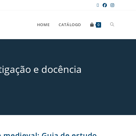
HOME
CATÁLOGO
0
tigação e docência
a medieval: Guia de estudo,