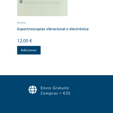
Ensino
Espectroscopias vibracional e electrónica
12,00
€
Adicionar
Envio Gratuito
Compras > €35