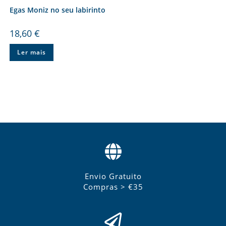
Egas Moniz no seu labirinto
18,60
€
Ler mais
Envio Gratuito
Compras > €35