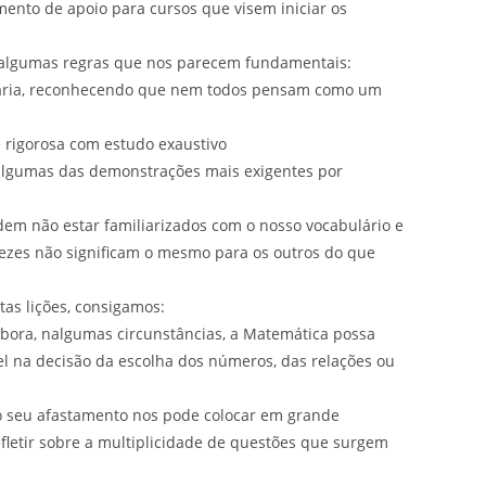
mento de apoio para cursos que visem iniciar os
r algumas regras que nos parecem fundamentais:
essária, reconhecendo que nem todos pensam como um
 rigorosa com estudo exaustivo
r algumas das demonstrações mais exigentes por
dem não estar familiarizados com o nosso vocabulário e
vezes não significam o mesmo para os outros do que
as lições, consigamos:
mbora, nalgumas circunstâncias, a Matemática possa
vel na decisão da escolha dos números, das relações ou
 o seu afastamento nos pode colocar em grande
letir sobre a multiplicidade de questões que surgem