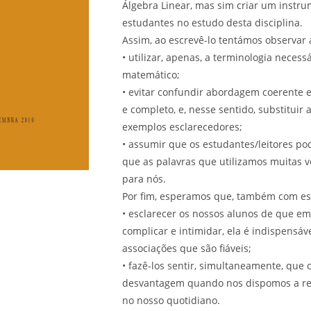
Álgebra Linear, mas sim criar um instru
estudantes no estudo desta disciplina.
Assim, ao escrevê-lo tentámos observa
• utilizar, apenas, a terminologia nec
matemático;
• evitar confundir abordagem coerente e
e completo, e, nesse sentido, substitui
exemplos esclarecedores;
• assumir que os estudantes/leitores po
que as palavras que utilizamos muitas 
para nós.
Por fim, esperamos que, também com est
• esclarecer os nossos alunos de que e
complicar e intimidar, ela é indispensá
associações que são fiáveis;
• fazê-los sentir, simultaneamente, que
desvantagem quando nos dispomos a ref
no nosso quotidiano.