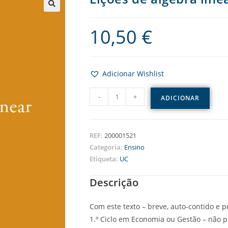
10,50
€
Adicionar Wishlist
-
+
ADICIONAR
REF:
200001521
Categoria:
Ensino
Etiqueta:
UC
Descrição
Com este texto – breve, auto-contido e 
1.º Ciclo em Economia ou Gestão – não