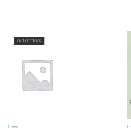
OUT OF STOCK
Ensino
En