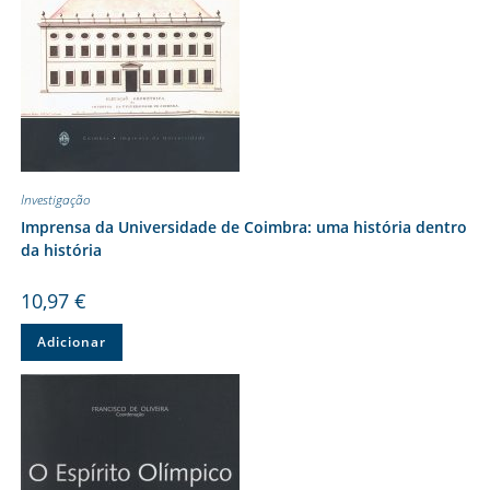
Investigação
Imprensa da Universidade de Coimbra: uma história dentro
da história
10,97
€
Adicionar