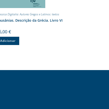
assica Digitalia: Autores Gregos e Latinos: textos
usânias. Descrição da Grécia. Livro VI
5,00
€
Adicionar