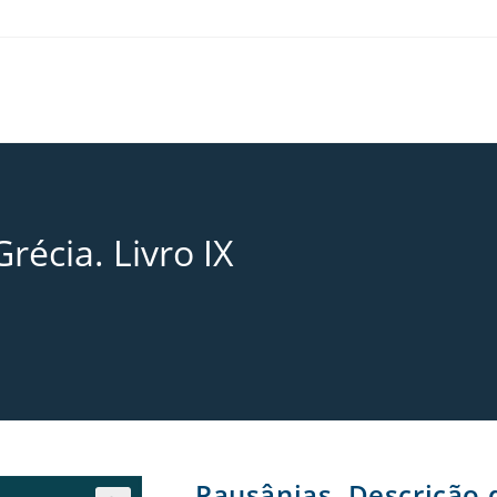
récia. Livro IX
Pausânias. Descrição d