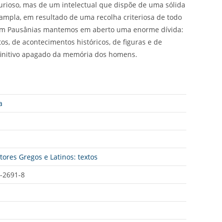
urioso, mas de um intelectual que dispõe de uma sólida
ampla, em resultado de uma recolha criteriosa de todo
ra com Pausânias mantemos em aberto uma enorme dívida:
s, de acontecimentos históricos, de figuras e de
efinitivo apagado da memória dos homens.
a
utores Gregos e Latinos: textos
-2691-8