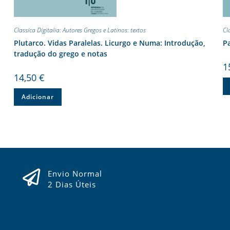
Classica Digitalia: Autores Gregos e Latinos: textos
Cl
Plutarco. Vidas Paralelas. Licurgo e Numa: Introdução,
Pa
tradução do grego e notas
1
14,50
€
Adicionar
Envio Normal
2 Dias Úteis