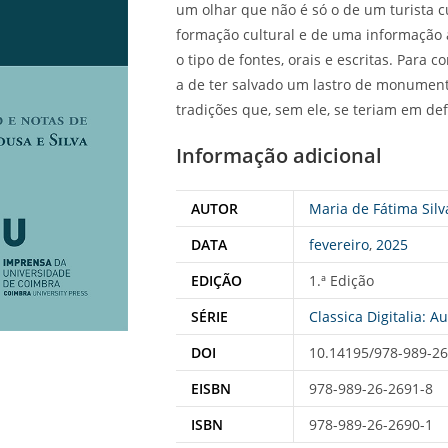
um olhar que não é só o de um turista c
formação cultural e de uma informação 
o tipo de fontes, orais e escritas. Pa
a de ter salvado um lastro de monumento
tradições que, sem ele, se teriam em d
Informação adicional
AUTOR
Maria de Fátima Silv
DATA
fevereiro
,
2025
EDIÇÃO
1.ª Edição
SÉRIE
Classica Digitalia: A
DOI
10.14195/978-989-26
EISBN
978-989-26-2691-8
ISBN
978-989-26-2690-1