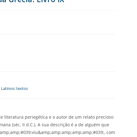
e Latinos: textos
 literatura periegética e o autor de um relato precioso
ana (séc. II d.C.). A sua descrição é a de alguém que
mp;amp;amp;#039;viu&amp;amp;amp;amp;amp;#039;, com