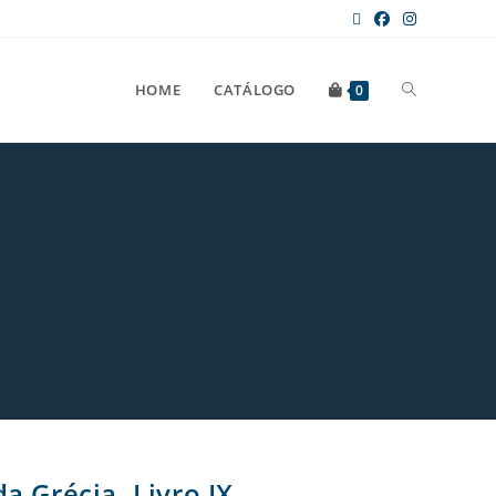
HOME
CATÁLOGO
0
a Grécia. Livro IX