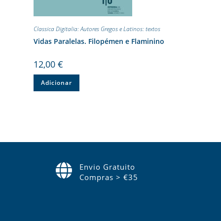
Classica Digitalia: Autores Gregos e Latinos: textos
Vidas Paralelas. Filopémen e Flaminino
12,00
€
Adicionar
Envio Gratuito
Compras > €35