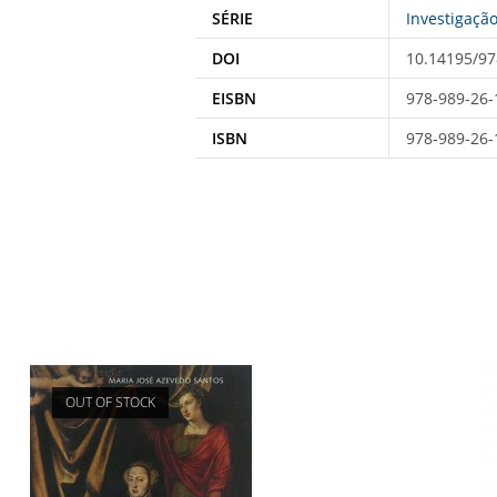
SÉRIE
Investigaçã
DOI
10.14195/97
EISBN
978-989-26-
ISBN
978-989-26-
OUT OF STOCK