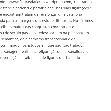
nimo (www.figurasdaficcao.wordpress.com). Centrando-
tência ficcional e paraficcional, nas suas figurações e
se encontram tratam de revalorizar uma categoria
ada para as margens dos estudos literários. Nos últimos
 colhido muitas das conquistas conceptuais e
s 80 do século passado, redescobriram na personagem
 semântico, de dinamismo transficcional e de
tá confirmado nos estudos em que aqui são tratados
ersonagem realista, a refiguração de personalidades
epresentação paraficcional de figuras do chamado
o