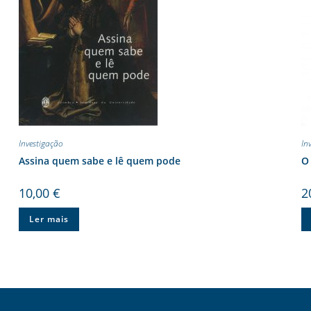
Investigação
In
Assina quem sabe e lê quem pode
O 
10,00
€
2
Ler mais