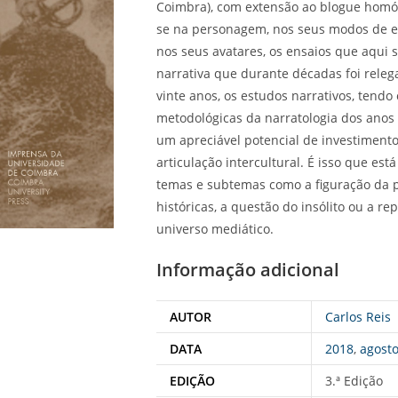
Coimbra), com extensão ao blogue homó
se na personagem, nos seus modos de exis
nos seus avatares, os ensaios que aqui 
narrativa que durante décadas foi releg
vinte anos, os estudos narrativos, tendo
metodológicas da narratologia dos ano
um apreciável potencial de investimento
articulação intercultural. É isso que es
temas e subtemas como a figuração da p
históricas, a questão do insólito ou a r
universo mediático.
Informação adicional
AUTOR
Carlos Reis
DATA
2018
,
agost
EDIÇÃO
3.ª Edição