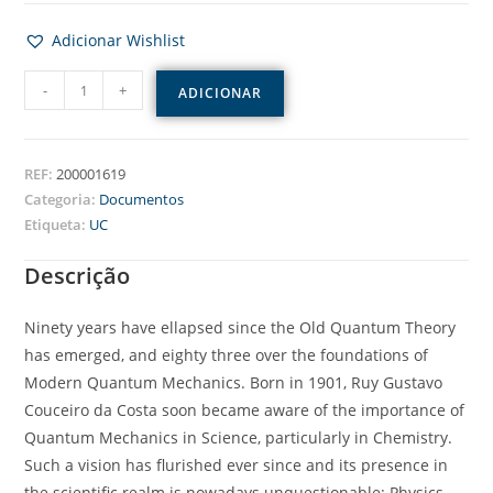
Adicionar Wishlist
-
+
ADICIONAR
REF:
200001619
Categoria:
Documentos
Etiqueta:
UC
Descrição
Ninety years have ellapsed since the Old Quantum Theory
has emerged, and eighty three over the foundations of
Modern Quantum Mechanics. Born in 1901, Ruy Gustavo
Couceiro da Costa soon became aware of the importance of
Quantum Mechanics in Science, particularly in Chemistry.
Such a vision has flurished ever since and its presence in
the scientific realm is nowadays unquestionable: Physics,