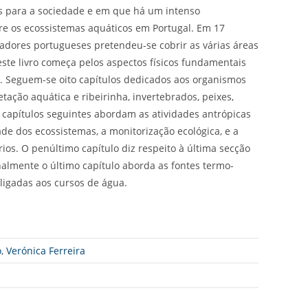
s para a sociedade e em que há um intenso
bre os ecossistemas aquáticos em Portugal. Em 17
igadores portugueses pretendeu-se cobrir as várias áreas
 este livro começa pelos aspectos físicos fundamentais
ia. Seguem-se oito capítulos dedicados aos organismos
etação aquática e ribeirinha, invertebrados, peixes,
s capítulos seguintes abordam as atividades antrópicas
de dos ecossistemas, a monitorização ecológica, e a
ios. O penúltimo capítulo diz respeito à última secção
finalmente o último capítulo aborda as fontes termo-
igadas aos cursos de água.
o
,
Verónica Ferreira