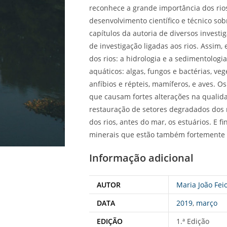
reconhece a grande importância dos rio
desenvolvimento científico e técnico so
capítulos da autoria de diversos invest
de investigação ligadas aos rios. Assim,
dos rios: a hidrologia e a sedimentolog
aquáticos: algas, fungos e bactérias, veg
anfíbios e répteis, mamíferos, e aves. O
que causam fortes alterações na qualida
restauração de setores degradados dos r
dos rios, antes do mar, os estuários. E 
minerais que estão também fortemente l
Informação adicional
AUTOR
Maria João Fei
DATA
2019
,
março
EDIÇÃO
1.ª Edição