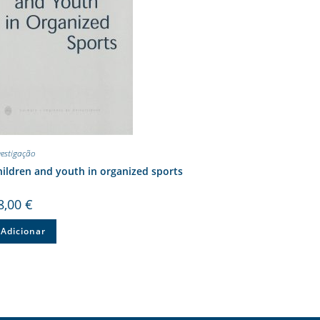
vestigação
ildren and youth in organized sports
8,00
€
Adicionar