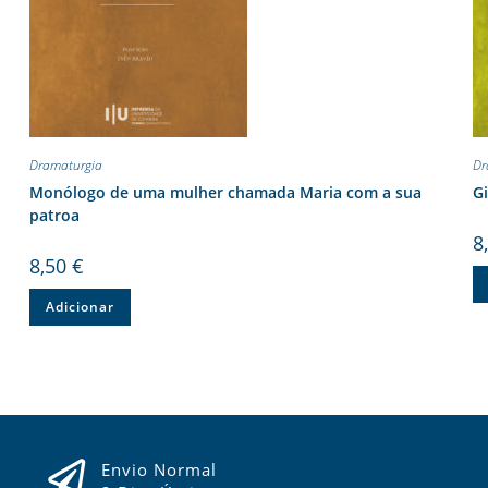
Dramaturgia
Dr
Monólogo de uma mulher chamada Maria com a sua
G
patroa
8
8,50
€
Adicionar
Envio Normal