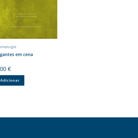
amaturgia
igantes em cena
,00
€
Adicionar