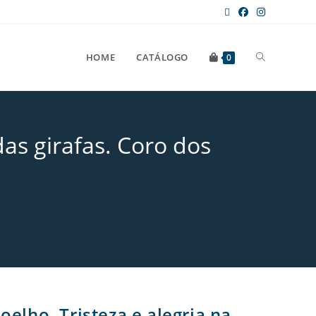
HOME
CATÁLOGO
0
das girafas. Coro dos
oelho. Tristeza e alegria na