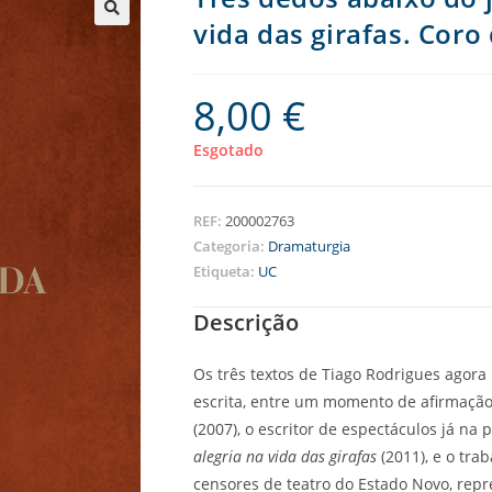
vida das girafas. Cor
8,00
€
Esgotado
REF:
200002763
Categoria:
Dramaturgia
Etiqueta:
UC
Descrição
Os três textos de Tiago Rodrigues agora
escrita, entre um momento de afirmação
(2007), o escritor de espectáculos já n
alegria na vida das girafas
(2011), e o tra
censores de teatro do Estado Novo, rep