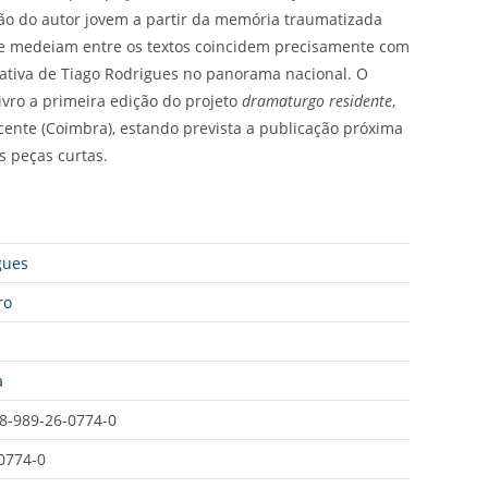
o do autor jovem a partir da memória traumatizada
ue medeiam entre os textos coincidem precisamente com
iativa de Tiago Rodrigues no panorama nacional. O
vro a primeira edição do projeto
dramaturgo residente
,
cente (Coimbra), estando prevista a publicação próxima
 peças curtas.
gues
ro
a
8-989-26-0774-0
0774-0