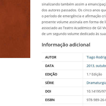
sinalizando também assim a emancipaçã
dos autores passados. Os cinco anos q
o período de emergência e afirmação cr
presente volume assinala em forma de li
associado ao Teatro Académico de Gil Vi
de um segundo volume dedicado às suas
Informação adicional
AUTOR
Tiago Rodri
DATA
2013
,
outub
EDIÇÃO
1.ª Edição
SÉRIE
Dramaturgi
DOI
10.14195/97
EISBN
978-989-26-