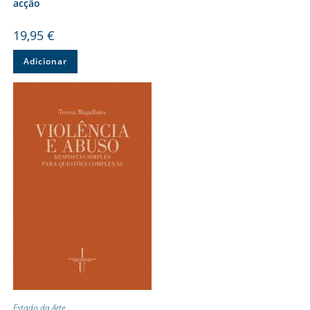
acção
19,95
€
Adicionar
Estado da Arte