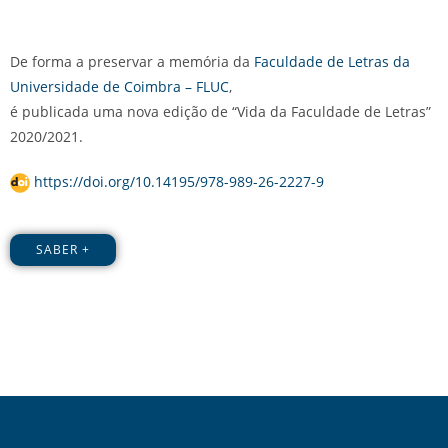
De forma a preservar a memória da
Faculdade de Letras da
Universidade de Coimbra – FLUC
,
é publicada uma nova edição de “Vida da Faculdade de Letras”
2020/2021.
https://doi.org/10.14195/978-989-26-2227-9
SABER +
Utilizamos cookies no nosso website para lhe
proporcionar uma melhor experiência de utilização,
recordando as suas preferências e as suas visitas