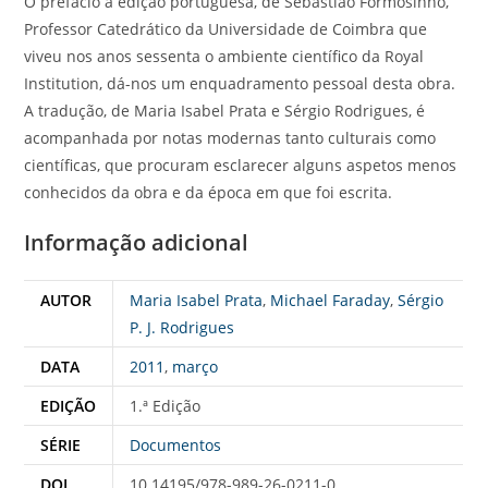
O prefácio à edição portuguesa, de Sebastião Formosinho,
Professor Catedrático da Universidade de Coimbra que
viveu nos anos sessenta o ambiente científico da Royal
Institution, dá-nos um enquadramento pessoal desta obra.
A tradução, de Maria Isabel Prata e Sérgio Rodrigues, é
acompanhada por notas modernas tanto culturais como
científicas, que procuram esclarecer alguns aspetos menos
conhecidos da obra e da época em que foi escrita.
Informação adicional
AUTOR
Maria Isabel Prata
,
Michael Faraday
,
Sérgio
P. J. Rodrigues
DATA
2011
,
março
EDIÇÃO
1.ª Edição
SÉRIE
Documentos
DOI
10.14195/978-989-26-0211-0