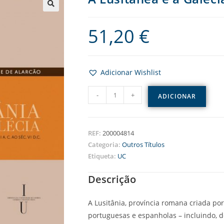
51,20
€
Adicionar Wishlist
-
+
ADICIONAR
REF:
200004814
Categoria:
Outros Títulos
Etiqueta:
UC
Descrição
A Lusitânia, província romana criada por
portuguesas e espanholas – incluindo, d