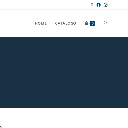
HOME
CATÁLOGO
0
a