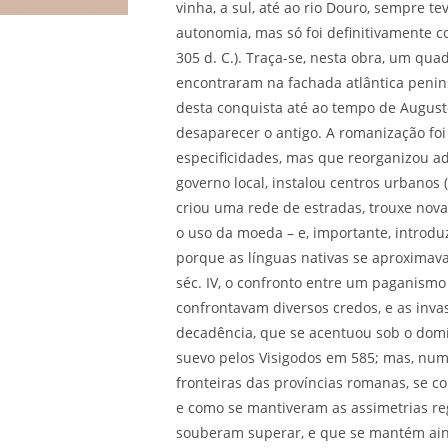
vinha, a sul, até ao rio Douro, sempre 
autonomia, mas só foi definitivamente c
305 d. C.). Traça-se, nesta obra, um qu
encontraram na fachada atlântica peni
desta conquista até ao tempo de Augusto
desaparecer o antigo. A romanização foi
especificidades, mas que reorganizou ad
governo local, instalou centros urbanos
criou uma rede de estradas, trouxe nova
o uso da moeda – e, importante, introdu
porque as línguas nativas se aproximav
séc. IV, o confronto entre um paganismo
confrontavam diversos credos, e as inva
decadência, que se acentuou sob o domín
suevo pelos Visigodos em 585; mas, num 
fronteiras das províncias romanas, se co
e como se mantiveram as assimetrias r
souberam superar, e que se mantém ain