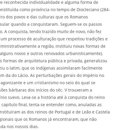
teve reconhecida individualidade e alguma forma de
onstituída como província no tempo de Diocleciano (284-
adro dos povos e das culturas que os Romanos
nsular quando a conquistaram. Seguem-se os passos
. A conquista, tendo trazido muito de novo, não fez
 um processo de aculturação que respeitou tradições e
ministrativamente a região, instituiu novas formas de
 (alguns novos e outros renovados urbanisticamente),
s formas de arquitetura pública e privada, generalizou
ziu o latim, que os indígenas assimilaram facilmente
am da do Lácio. As perturbações gerais do Império no
 agonizante e um cristianismo no seio do qual se
sões bárbaras dos inícios do séc. V trouxeram a
io suevo. Leva-se a história até à conquista do reino
capítulo final, tenta-se entender como, anuladas as
nstituíram as dos reinos de Portugal e de Leão e Castela
egionais que os Romanos já encontraram, que não
da nos nossos dias.