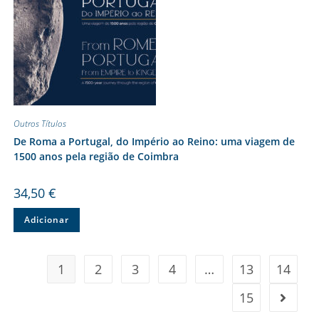
Outros Títulos
De Roma a Portugal, do Império ao Reino: uma viagem de
1500 anos pela região de Coimbra
34,50
€
Adicionar
1
2
3
4
…
13
14
15