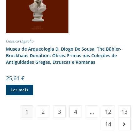
Classica Digitalia
Museu de Arqueologia D. Diogo De Sousa. The Bühler-
Brockhaus Donation: Obras-Primas nas Coleções de
Antiguidades Gregas, Etruscas e Romanas
25,61
€
Ler mais
1
2
3
4
…
12
13
14