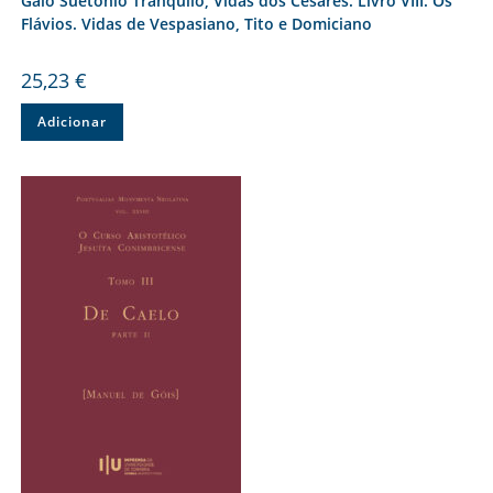
Gaio Suetónio Tranquilo, Vidas dos Césares. Livro VIII. Os
Flávios. Vidas de Vespasiano, Tito e Domiciano
25,23
€
Adicionar