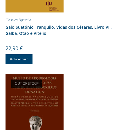
Classica Digitalia
Gaio Suetónio Tranquilo, Vidas dos Césares. Livro VII.
Galba, Otão e Vitélio
22,90
€
Adicionar
OUT OF STOCK