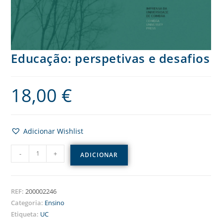
Educação: perspetivas e desafios
18,00
€
Adicionar Wishlist
-
+
ADICIONAR
REF:
200002246
Categoria:
Ensino
Etiqueta:
UC