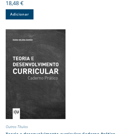
18,48
€
Adicionar
Outros Títulos