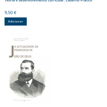
Teoria e desenvolvimento curricular: Caderno Prático
9,50
€
Adicionar