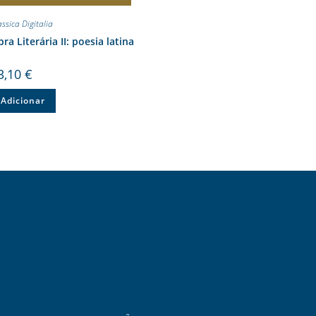
assica Digitalia
ra Literária II: poesia latina
3,10
€
Adicionar