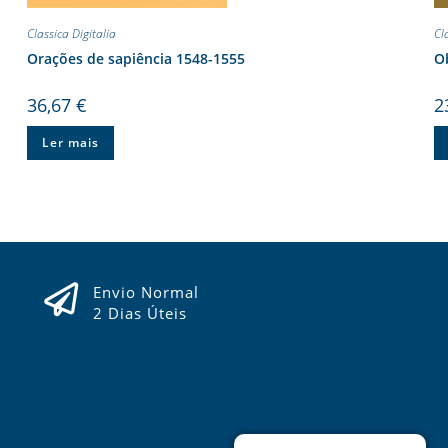
Classica Digitalia
Cl
Orações de sapiência 1548-1555
Ob
36,67
€
2
Ler mais
Envio Normal
2 Dias Úteis