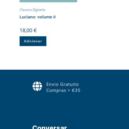
Classica Digitalia
Luciano: volume II
18,00
€
Adicionar
Envio Gratuito
Compras > €35
Conversar.