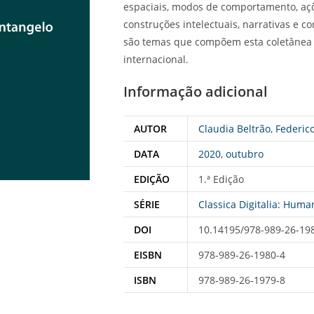
espaciais, modos de comportamento, aç
construções intelectuais, narrativas e 
são temas que compõem esta coletânea d
internacional.
Informação adicional
AUTOR
Claudia Beltrão
,
Federic
DATA
2020
,
outubro
EDIÇÃO
1.ª Edição
SÉRIE
Classica Digitalia: Hum
DOI
10.14195/978-989-26-19
EISBN
978-989-26-1980-4
ISBN
978‑989‑26‑1979‑8