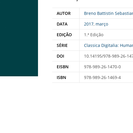
AUTOR
Breno Battistin Sebastia
DATA
2017
,
março
EDIÇÃO
1.ª Edição
SÉRIE
Classica Digitalia: Hum
DOI
10.14195/978-989-26-14
EISBN
978-989-26-1470-0
ISBN
978‑989‑26‑1469‑4