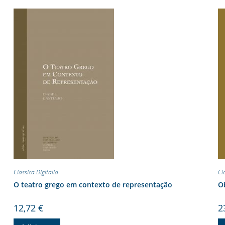
Classica Digitalia
Cl
O teatro grego em contexto de representação
Ob
12,72
€
2