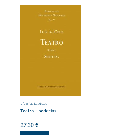
Classica Digitalia
Teatro I: sedecias
27,30
€