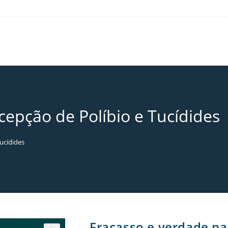
cepção de Políbio e Tucídides
ucídides
Fracasso e verdade na