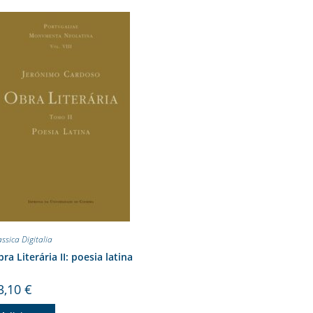
assica Digitalia
ra Literária II: poesia latina
3,10
€