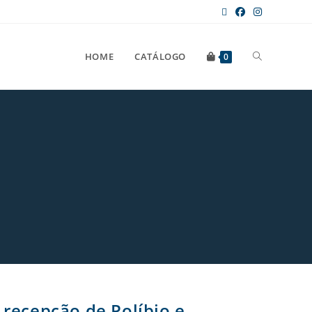
HOME
CATÁLOGO
0
 recepção de Políbio e