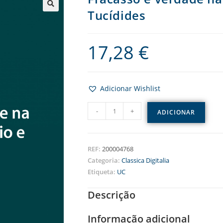
Tucídides
17,28
€
Adicionar Wishlist
-
+
ADICIONAR
REF:
200004768
Categoria:
Classica Digitalia
Etiqueta:
UC
Descrição
Informação adicional