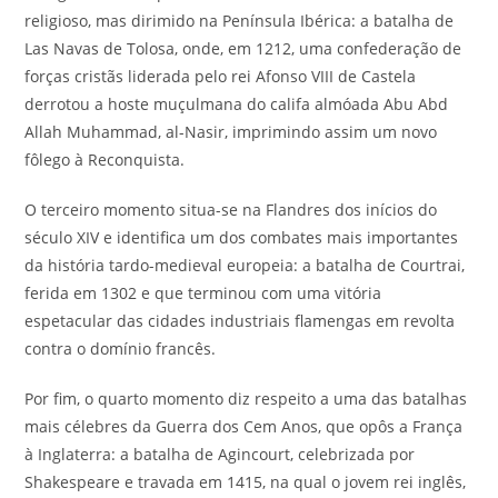
religioso, mas dirimido na Península Ibérica: a batalha de
Las Navas de Tolosa, onde, em 1212, uma confederação de
forças cristãs liderada pelo rei Afonso VIII de Castela
derrotou a hoste muçulmana do califa almóada Abu Abd
Allah Muhammad, al-Nasir, imprimindo assim um novo
fôlego à Reconquista.
O terceiro momento situa-se na Flandres dos inícios do
século XIV e identifica um dos combates mais importantes
da história tardo-medieval europeia: a batalha de Courtrai,
ferida em 1302 e que terminou com uma vitória
espetacular das cidades industriais flamengas em revolta
contra o domínio francês.
Por fim, o quarto momento diz respeito a uma das batalhas
mais célebres da Guerra dos Cem Anos, que opôs a França
à Inglaterra: a batalha de Agincourt, celebrizada por
Shakespeare e travada em 1415, na qual o jovem rei inglês,