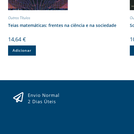
Outros Títulos
Ou
Teias matemáticas: frentes na ciência e na sociedade
S
14,64
€
1
Adicionar
Envio Normal
2 Dias Úteis