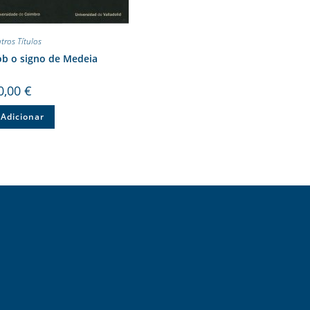
tros Títulos
ob o signo de Medeia
0,00
€
Adicionar