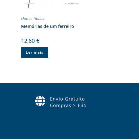
Outros Títulos
Memórias de um ferreiro
12,60
€
Ler mais
Envio Gratuito
Compras > €35