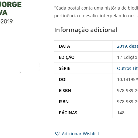
“Cada postal conta uma história de bio
pertinência e desafio, interpelando-nos a
Informação adicional
DATA
2019
,
dez
EDIÇÃO
1.ª Edição
SÉRIE
Outros Tít
DOI
10.14195/
EISBN
978-989-2
ISBN
978-989-2
PÁGINAS
148
Adicionar Wishlist