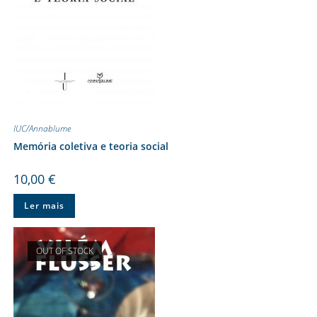
IUC/Annablume
Memória coletiva e teoria social
10,00
€
Ler mais
OUT OF STOCK