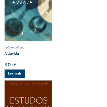
IUC/Annablume
A dúvida
8,00
€
Ler mais