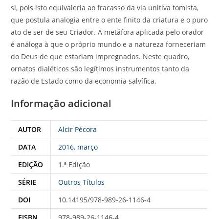
si, pois isto equivaleria ao fracasso da via unitiva tomista,
que postula analogia entre o ente finito da criatura e o puro
ato de ser de seu Criador. A metáfora aplicada pelo orador
é análoga à que o próprio mundo e a natureza forneceriam
do Deus de que estariam impregnados. Neste quadro,
ornatos dialéticos são legítimos instrumentos tanto da
razão de Estado como da economia salvífica.
Informação adicional
AUTOR
Alcir Pécora
DATA
2016
,
março
EDIÇÃO
1.ª Edição
SÉRIE
Outros Títulos
DOI
10.14195/978-989-26-1146-4
EISBN
978-989-26-1146-4