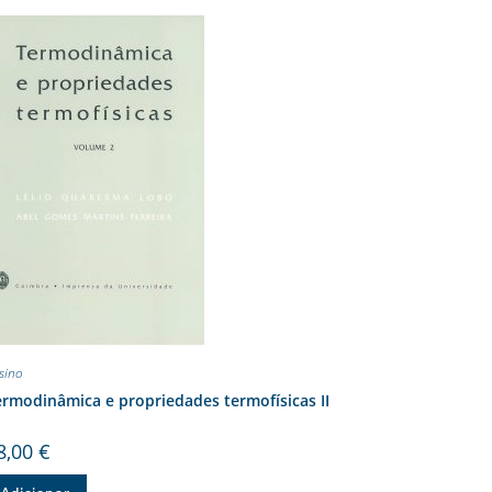
sino
rmodinâmica e propriedades termofísicas II
8,00
€