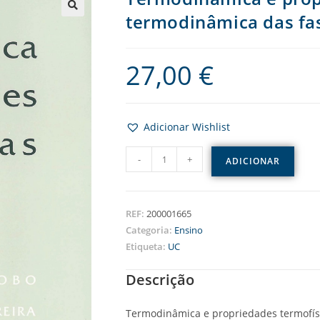
termodinâmica das fa
27,00
€
Adicionar Wishlist
-
+
ADICIONAR
REF:
200001665
Categoria:
Ensino
Etiqueta:
UC
Descrição
Termodinâmica e propriedades termofís