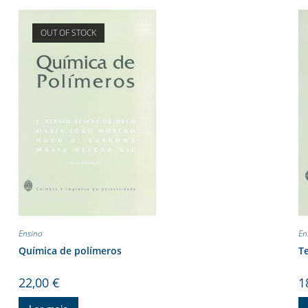
OUT OF STOCK
Ensino
En
Química de polímeros
Te
22,00
€
1