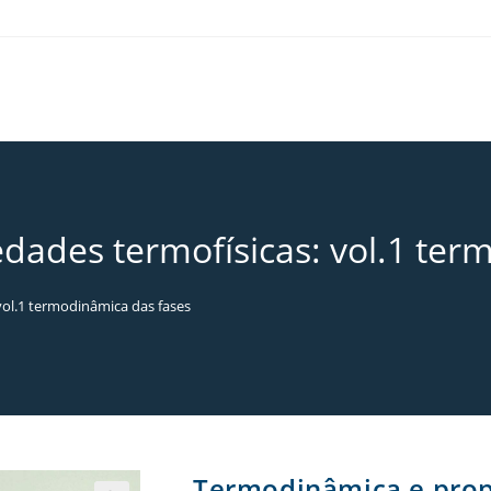
dades termofísicas: vol.1 ter
vol.1 termodinâmica das fases
Termodinâmica e propr