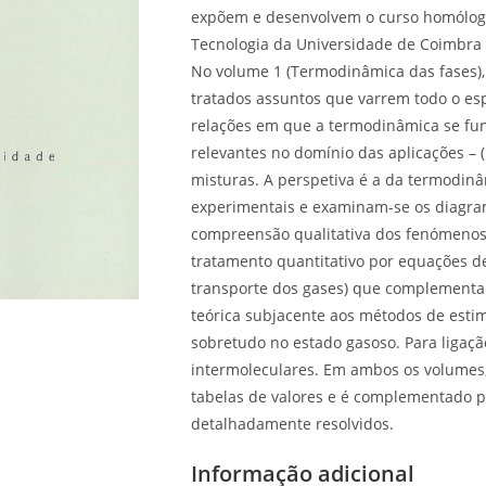
expõem e desenvolvem o curso homólogo
Tecnologia da Universidade de Coimbra 
No volume 1 (Termodinâmica das fases),
tratados assuntos que varrem todo o espe
relações em que a termodinâmica se fun
relevantes no domínio das aplicações – (l+
misturas. A perspetiva é a da termodinâ
experimentais e examinam-se os diagrama
compreensão qualitativa dos fenómenos 
tratamento quantitativo por equações de
transporte dos gases) que complementa 
teórica subjacente aos métodos de estim
sobretudo no estado gasoso. Para ligação
intermoleculares. Em ambos os volumes
tabelas de valores e é complementado p
detalhadamente resolvidos.
Informação adicional