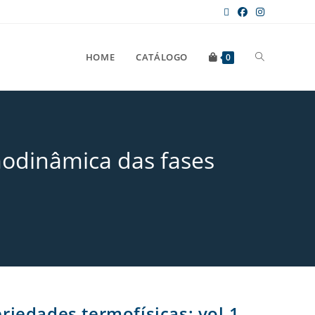
HOME
CATÁLOGO
0
modinâmica das fases
iedades termofísicas: vol.1