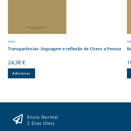
Ideia
Id
Transparências: linguagem e reflexão de Cícero a Pessoa
R
24,38
€
1
Adicionar
Envio Normal
2 Dias Úteis