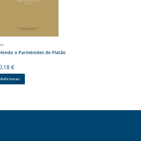
eia
elendo o Parménides de Platão
0,18
€
Adicionar