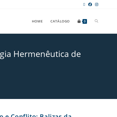
HOME
CATÁLOGO
0
ogia Hermenêutica de
 e Conflito: Balizas da