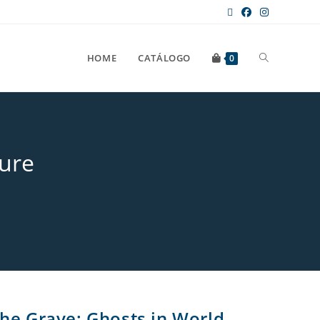
HOME
CATÁLOGO
0
ture
the Grave: Ghosts in World