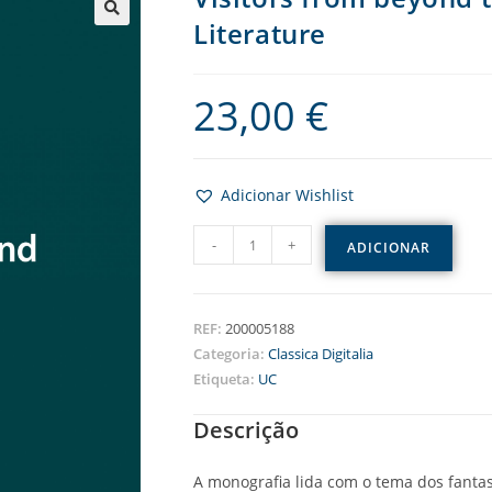
Literature
23,00
€
Adicionar Wishlist
-
+
ADICIONAR
REF:
200005188
Categoria:
Classica Digitalia
Etiqueta:
UC
Descrição
A monografia lida com o tema dos fantas