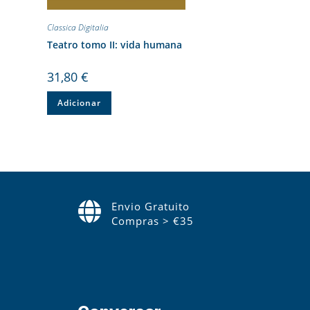
Classica Digitalia
Teatro tomo II: vida humana
31,80
€
Adicionar
Envio Gratuito
Compras > €35