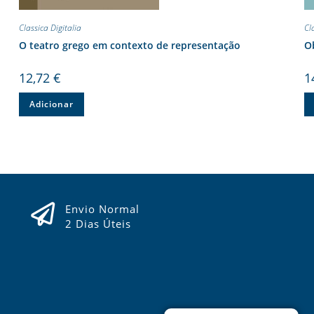
Classica Digitalia
Cl
O teatro grego em contexto de representação
Ob
12,72
€
1
Adicionar
Envio Normal
2 Dias Úteis