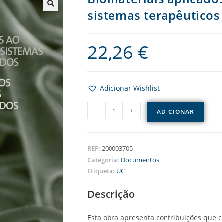
sistemas terapêutico
22,26
€
Adicionar Wishlist
-
+
ADICIONAR
REF:
200003705
Categoria:
Documentos
Etiqueta:
UC
Descrição
Esta obra apresenta contribuições que co