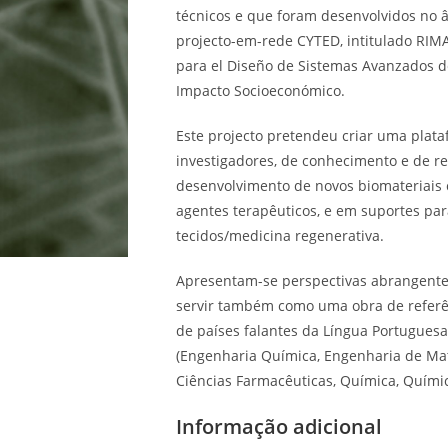
técnicos e que foram desenvolvidos no â
projecto-em-rede CYTED, intitulado RIM
para el Diseño de Sistemas Avanzados d
Impacto Socioeconómico.
Este projecto pretendeu criar uma plat
investigadores, de conhecimento e de rec
desenvolvimento de novos biomateriais 
agentes terapêuticos, e em suportes par
tecidos/medicina regenerativa.
Apresentam-se perspectivas abrangentes
servir também como uma obra de referê
de países falantes da Língua Portugues
(Engenharia Química, Engenharia de Mate
Ciências Farmacêuticas, Química, Química
Informação adicional