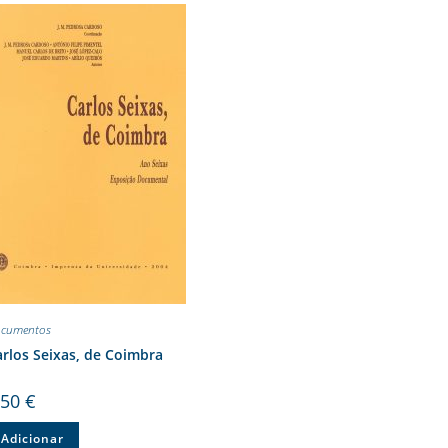
cumentos
rlos Seixas, de Coimbra
,50
€
Adicionar