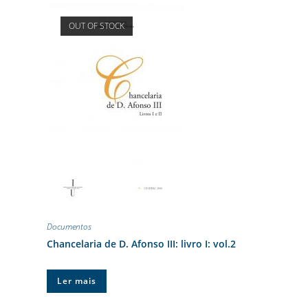
OUT OF STOCK
Documentos
Chancelaria de D. Afonso III: livro I: vol.2
Ler mais