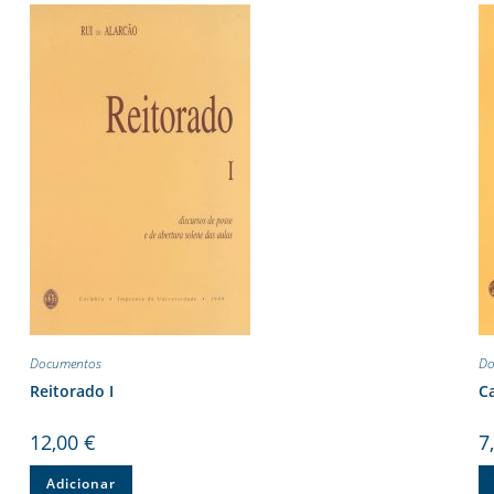
Documentos
Do
Reitorado I
Ca
12,00
€
7
Adicionar