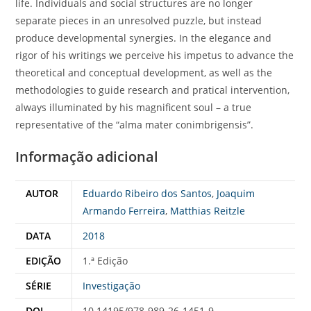
life. Individuals and social structures are no longer
separate pieces in an unresolved puzzle, but instead
produce developmental synergies. In the elegance and
rigor of his writings we perceive his impetus to advance the
theoretical and conceptual development, as well as the
methodologies to guide research and pratical intervention,
always illuminated by his magnificent soul – a true
representative of the “alma mater conimbrigensis”.
Informação adicional
AUTOR
Eduardo Ribeiro dos Santos
,
Joaquim
Armando Ferreira
,
Matthias Reitzle
DATA
2018
EDIÇÃO
1.ª Edição
SÉRIE
Investigação
DOI
10.14195/978-989-26-1451-9