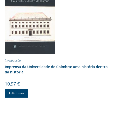
Investigação
Imprensa da Universidade de Coimbra: uma história dentro
da história
10,97
€
Adicionar