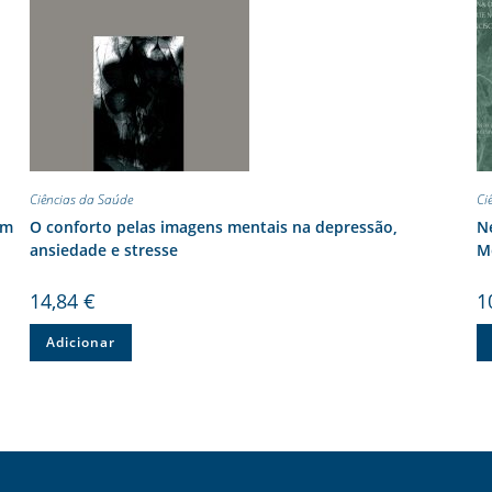
Ciências da Saúde
Ci
em
O conforto pelas imagens mentais na depressão,
Ne
ansiedade e stresse
M
14,84
€
1
Adicionar