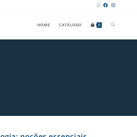
HOME
CATÁLOGO
0
ogia: noções essenciais