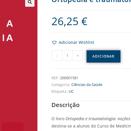
26,25
€
Adicionar Wishlist
-
+
ADICIONAR
REF:
200001581
Categoria:
Ciências da Saúde
Etiqueta:
UC
Descrição
O livro
Ortopedia e traumatologia: noções 
destina-se a alunos do Curso de Medicin