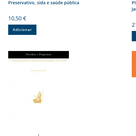
Preservativo, sida e saúde pública
Pl
J
10,50
€
2
Adicionar