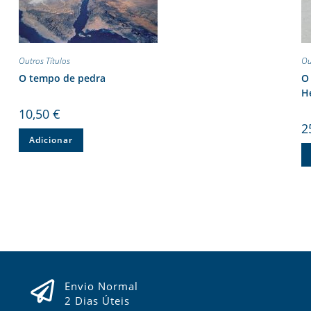
Outros Títulos
Ou
O tempo de pedra
O 
H
10,50
€
2
Adicionar
Envio Normal
2 Dias Úteis