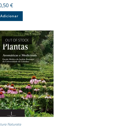
0,50
€
Adicionar
OUT OF STOCK
tura Naturata