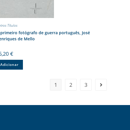
tros Títulos
primeiro fotógrafo de guerra português, José
enriques de Mello
5,20
€
Adicionar
1
2
3