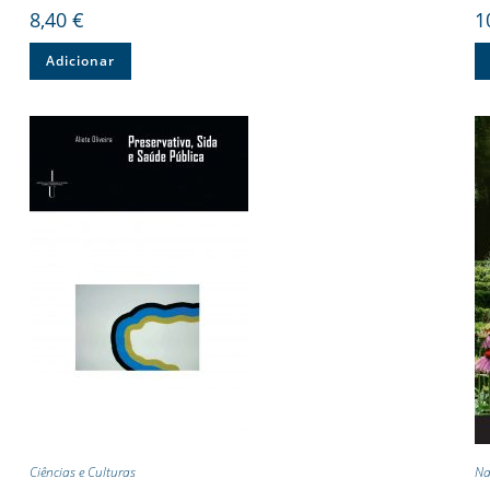
8,40
€
1
Adicionar
Ciências e Culturas
Na