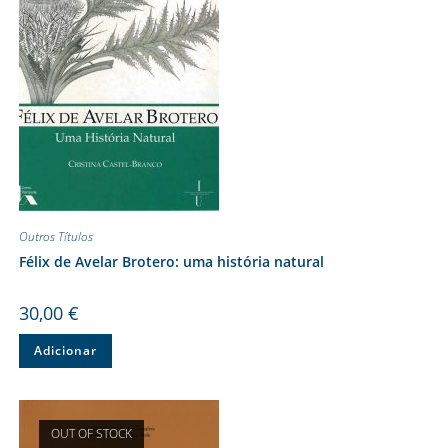
Outros Títulos
Félix de Avelar Brotero: uma história natural
30,00
€
Adicionar
OUT OF STOCK