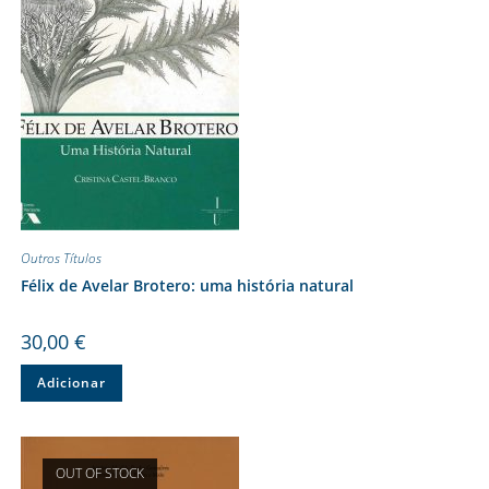
Outros Títulos
Félix de Avelar Brotero: uma história natural
30,00
€
Adicionar
OUT OF STOCK