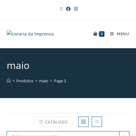
MENU
0
maio
>
Produtos
>
maio
>
Page 3
CATÁLOGO