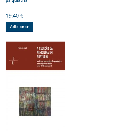
psiquiatria
19,40
€
Adicionar