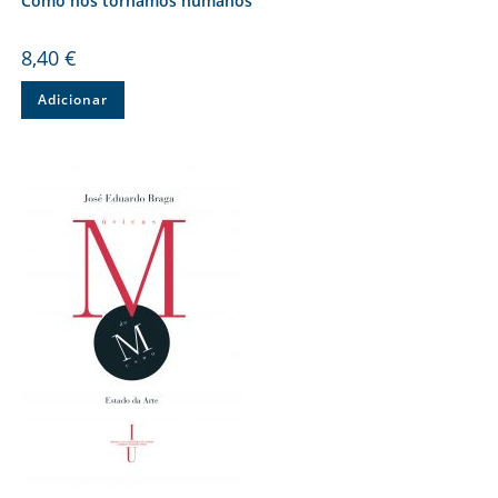
Como nos tornámos humanos
8,40
€
Adicionar