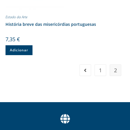
Estado da Arte
História breve das misericórdias portuguesas
7,35
€
Adicionar
1
2