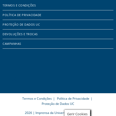
TERMOS E CONDIÇÕES
POLÍTICA DE PRIVACIDADE
PROTEÇÃO DE DADOS UC
DEVOLUÇÕES E TROCAS
CAMPANHAS
Termos e Condições
Política de Privacidade
Proteção de Dados UC
2026 | Imprensa da Universidade de Coimbra
Gerir Cookies