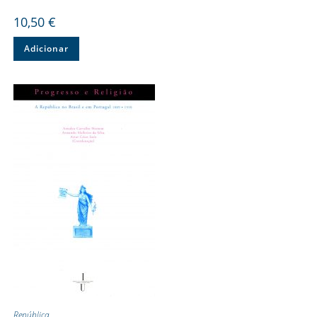
10,50
€
Adicionar
República