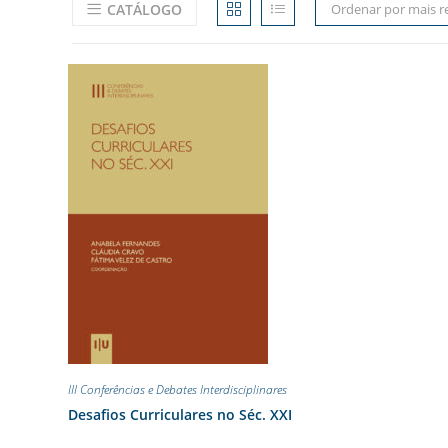
CATÁLOGO
Ordenar por mais r
III Conferências e Debates Interdisciplinares
Desafios Curriculares no Séc. XXI