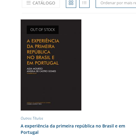
CATÁLOGO
Ordenar por mais r
OUT OF STOCK
Outros Títulos
A experiência da primeira república no Brasil e em
Portugal