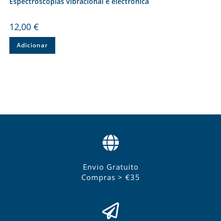
Espectroscopias vibracional e electrónica
12,00
€
Adicionar
Envio Gratuito
Compras > €35