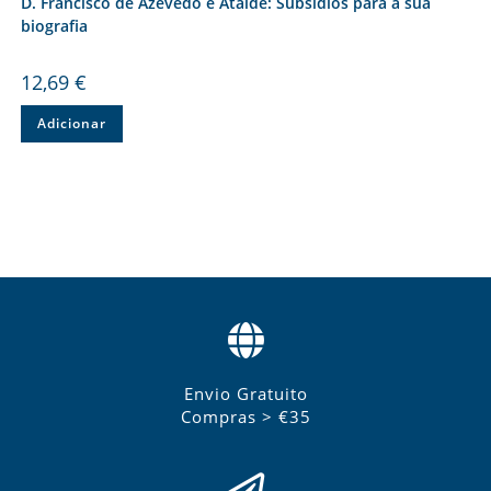
D. Francisco de Azevedo e Ataíde: Subsídios para a sua
biografia
12,69
€
Adicionar
Envio Gratuito
Compras > €35