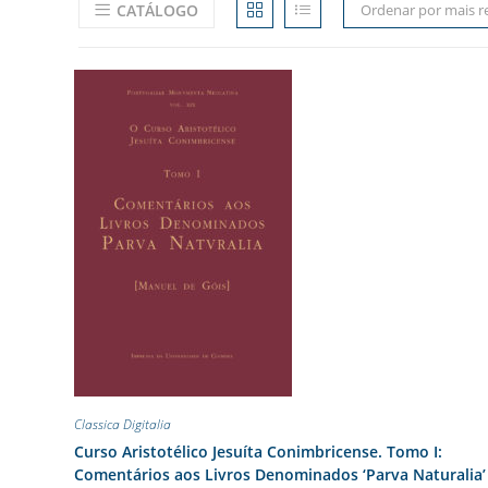
CATÁLOGO
Ordenar por mais r
Classica Digitalia
Curso Aristotélico Jesuíta Conimbricense. Tomo I:
Comentários aos Livros Denominados ‘Parva Naturalia’