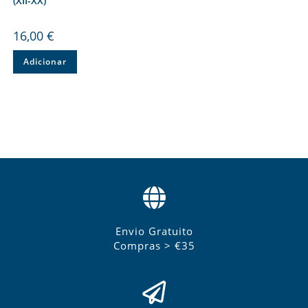
(XII-XX)
16,00
€
Adicionar
Envio Gratuito
Compras > €35