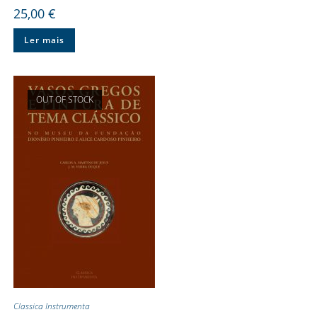
25,00
€
Ler mais
OUT OF STOCK
Classica Instrumenta